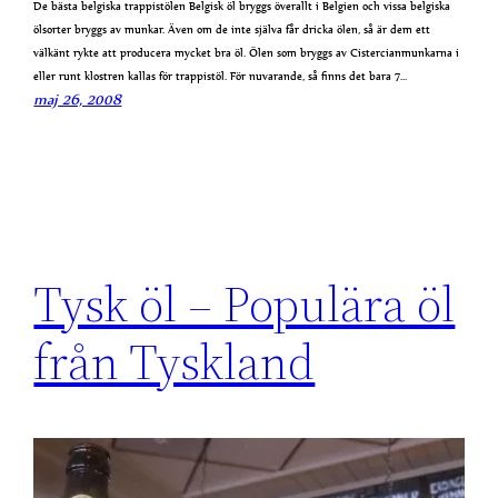
De bästa belgiska trappistölen Belgisk öl bryggs överallt i Belgien och vissa belgiska
ölsorter bryggs av munkar. Även om de inte själva får dricka ölen, så är dem ett
välkänt rykte att producera mycket bra öl. Ölen som bryggs av Cistercianmunkarna i
eller runt klostren kallas för trappistöl. För nuvarande, så finns det bara 7…
maj 26, 2008
Tysk öl – Populära öl
från Tyskland