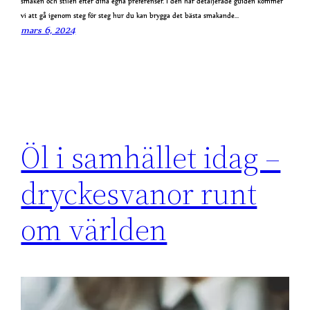
smaken och stilen efter dina egna preferenser. I den här detaljerade guiden kommer
vi att gå igenom steg för steg hur du kan brygga det bästa smakande…
mars 6, 2024
Öl i samhället idag –
dryckesvanor runt
om världen