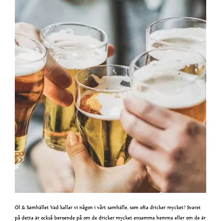
Öl & Samhället Vad kallar vi någon i vårt samhälle, som ofta dricker mycket? Svaret
på detta är också beroende på om de dricker mycket ensamma hemma eller om de är