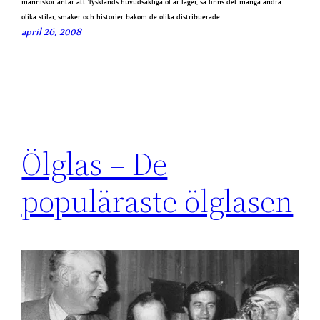
människor antar att Tysklands huvudsakliga öl är lager, så finns det många andra
olika stilar, smaker och historier bakom de olika distribuerade…
april 26, 2008
Ölglas – De
populäraste ölglasen