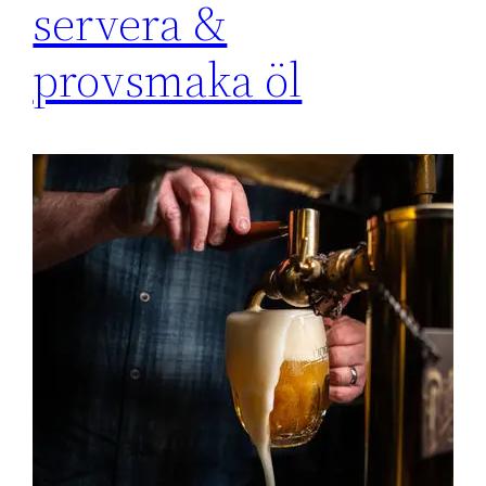
servera &
provsmaka öl