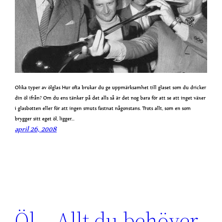
Olika typer av ölglas Hur ofta brukar du ge uppmärksamhet till glaset som du dricker
din öl ifrån? Om du ens tänker på det alls så är det nog bara för att se att inget växer
i glasbotten eller för att ingen smuts fastnat någonstans. Trots allt, som en som
brygger sitt eget öl, ligger…
april 26, 2008
Öl – Allt du behöver