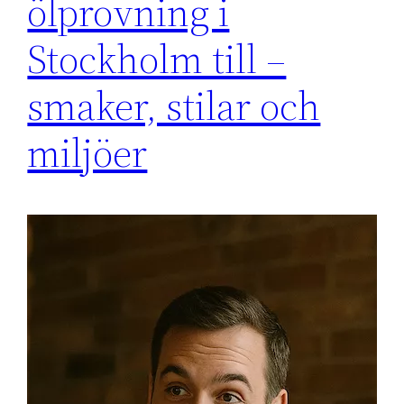
ölprovning i
Stockholm till –
smaker, stilar och
miljöer