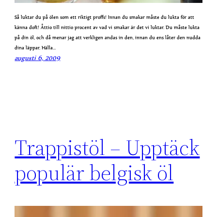
Så luktar du på ölen som ett riktigt proffs! Innan du smakar måste du lukta för att
känna doft! Åttio till nittio procent av vad vi smakar är det vi luktar. Du måste lukta
på din öl, och då menar jag att verkligen andas in den, innan du ens låter den nudda
dina läppar. Hälla…
augusti 6, 2009
Trappistöl – Upptäck
populär belgisk öl