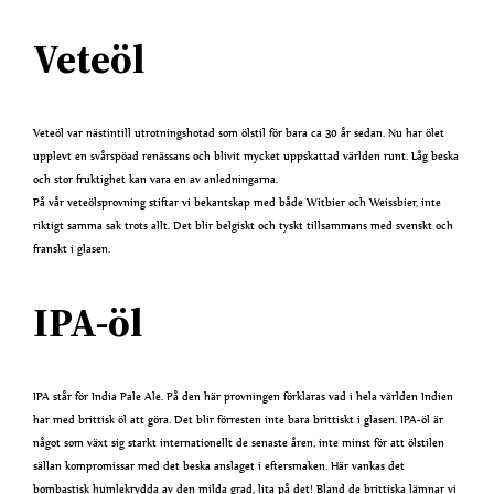
Veteöl
Veteöl var nästintill utrotningshotad som ölstil för bara ca 30 år sedan. Nu har ölet
upplevt en svårspöad renässans och blivit mycket uppskattad världen runt. Låg beska
och stor fruktighet kan vara en av anledningarna.
På vår veteölsprovning stiftar vi bekantskap med både Witbier och Weissbier, inte
riktigt samma sak trots allt. Det blir belgiskt och tyskt tillsammans med svenskt och
franskt i glasen.
IPA-öl
IPA står för India Pale Ale. På den här provningen förklaras vad i hela världen Indien
har med brittisk öl att göra. Det blir förresten inte bara brittiskt i glasen. IPA-öl är
något som växt sig starkt internationellt de senaste åren, inte minst för att ölstilen
sällan kompromissar med det beska anslaget i eftersmaken. Här vankas det
bombastisk humlekrydda av den milda grad, lita på det! Bland de brittiska lämnar vi