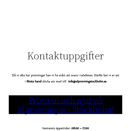
Kontaktuppgifter
Då vi ofta har provningar kan vi ha svårt att svara i telefonen. Därför ber vi er att
i
första
hand
skicka ett mail till
info@olprovningstockholm.se
Prova öl och njut på
ölprovningar i Stockholm!
Kontorets öppettider:
08:00 – 17:00