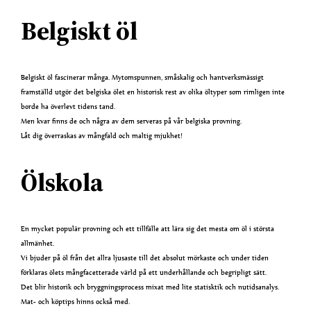
Belgiskt öl
Belgiskt öl fascinerar många. Mytomspunnen, småskalig och hantverksmässigt
framställd utgör det belgiska ölet en historisk rest av olika öltyper som rimligen inte
borde ha överlevt tidens tand.
Men kvar finns de och några av dem serveras på vår belgiska provning.
Låt dig överraskas av mångfald och maltig mjukhet!
Ölskola
En mycket populär provning och ett tillfälle att lära sig det mesta om öl i största
allmänhet.
Vi bjuder på öl från det allra ljusaste till det absolut mörkaste och under tiden
förklaras ölets mångfacetterade värld på ett underhållande och begripligt sätt.
Det blir historik och bryggningsprocess mixat med lite statisktik och nutidsanalys.
Mat- och köptips hinns också med.