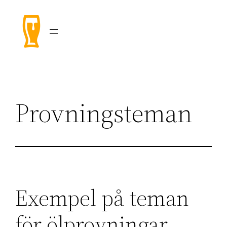
Hoppa
till
innehåll
Provningsteman
Exempel på teman
för ölprovningar