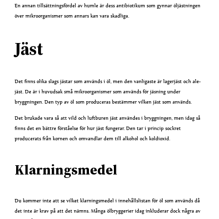
En annan tillsättningsfördel av humle är dess antibiotikum som gynnar öljästningen
över mikroorganismer som annars kan vara skadliga.
Jäst
Det finns olika slags jästar som används i öl, men den vanligaste är lagerjäst och ale-
jäst. De är i huvudsak små mikroorganismer som används för jäsning under
bryggningen. Den typ av öl som produceras bestämmer vilken jäst som används.
Det brukade vara så att vild och luftburen jäst användes i bryggningen, men idag så
finns det en bättre förståelse för hur jäst fungerar. Den tar i princip sockret
producerats från kornen och omvandlar dem till alkohol och koldioxid.
Klarningsmedel
Du kommer inte att se vilket klarningsmedel i innehållslistan för öl som används då
det inte är krav på att det nämns. Många ölbryggerier idag inkluderar dock några av