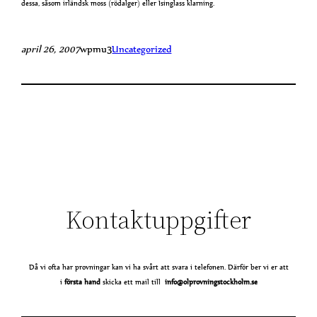
dessa, såsom irländsk moss (rödalger) eller Isinglass klarning.
april 26, 2007
wpmu3
Uncategorized
Kontaktuppgifter
Då vi ofta har provningar kan vi ha svårt att svara i telefonen. Därför ber vi er att
i
första
hand
skicka ett mail till
info@olprovningstockholm.se