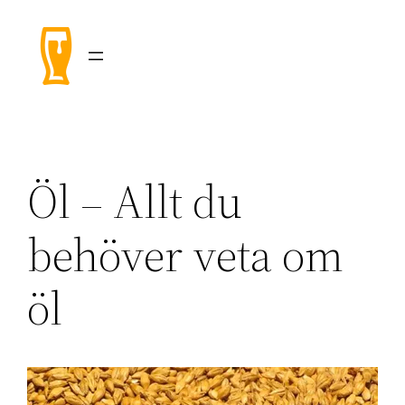
Hoppa
till
innehåll
Öl – Allt du
behöver veta om
öl