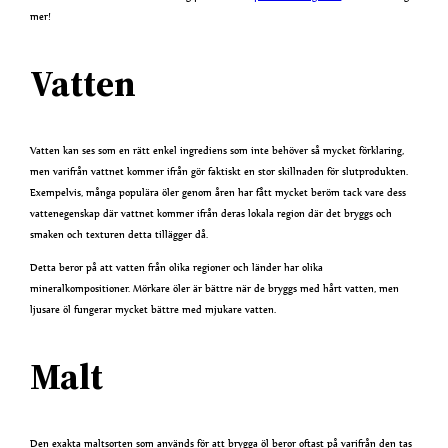
mer!
Vatten
Vatten kan ses som en rätt enkel ingrediens som inte behöver så mycket förklaring,
men varifrån vattnet kommer ifrån gör faktiskt en stor skillnaden för slutprodukten.
Exempelvis, många populära öler genom åren har fått mycket beröm tack vare dess
vattenegenskap där vattnet kommer ifrån deras lokala region där det bryggs och
smaken och texturen detta tillägger då.
Detta beror på att vatten från olika regioner och länder har olika
mineralkompositioner. Mörkare öler är bättre när de bryggs med hårt vatten, men
ljusare öl fungerar mycket bättre med mjukare vatten.
Malt
Den exakta maltsorten som används för att brygga öl beror oftast på varifrån den tas