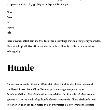
i regionen där ölen bryggs. Några vanliga mältor idag är:
Korn
Vete
Ris
Havre
Råg
Korn används oftast som maltval tack vare dess rikliga matsmältningsenzym amylas.
Den är väldigt effektiv att omvandla stärkelser till socker, vilket är en fördel vid
ölbryggning.
Humle
Humle har används i öl sedan 1700-talet och är känd för den bittra smaken du
vanligen känner i ölen. Olika ölaromer produceras genom justering av
humleinnehållet i förhållande till maltinnehållet. Du kan också få olika aromer
genom att använda olika slags humle såsom citrushumle till örtluktshumle. Hur
bitter är en öl är kan idag mätas av den Internationella Bitterhetsenhetsskalan.